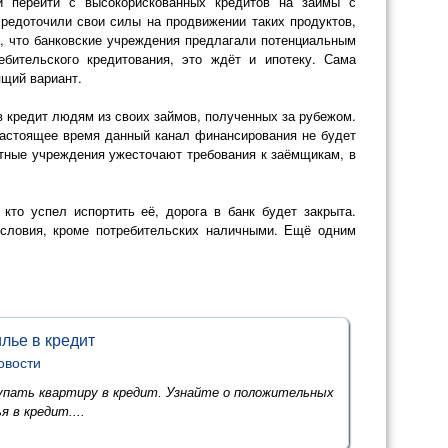
и перейти с высокорискованных кредитов на займы с
редоточили свои силы на продвижении таких продуктов,
кт, что банковские учреждения предлагали потенциальным
бительского кредитования, это ждёт и ипотеку. Сама
ящий вариант.
в кредит людям из своих займов, полученных за рубежом.
 настоящее время данный канал финансирования не будет
итные учреждения ужесточают требования к заёмщикам, в
то успел испортить её, дорога в банк будет закрыта.
условия, кроме потребительских наличными. Ещё одним
илье в кредит
овости
упать квартиру в кредит. Узнайте о положительных
 в кредит....