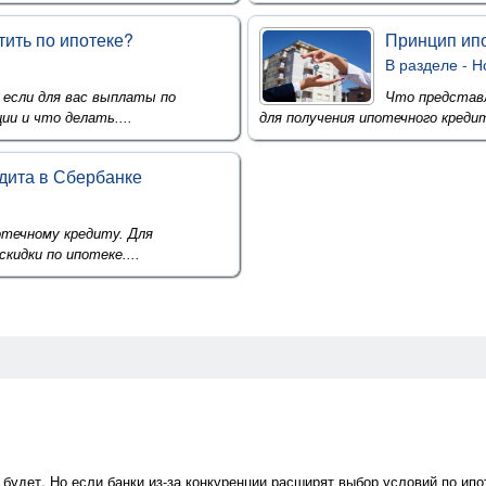
тить по ипотеке?
Принцип ипо
В разделе -
Н
 если для вас выплаты по
Что представл
ии и что делать....
для получения ипотечного кредито
дита в Сбербанке
отечному кредиту. Для
кидки по ипотеке....
 будет. Но если банки из-за конкуренции расширят выбор условий по ип