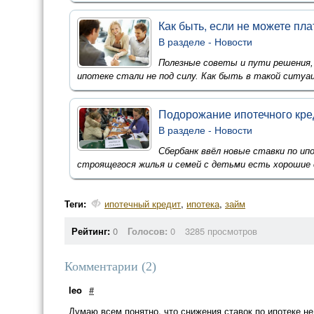
Как быть, если не можете пла
В разделе -
Новости
Полезные советы и пути решения,
ипотеке стали не под силу. Как быть в такой ситуац
Подорожание ипотечного кре
В разделе -
Новости
Сбербанк ввёл новые ставки по ип
строящегося жилья и семей с детьми есть хорошие с
Теги:
ипотечный кредит
,
ипотека
,
займ
Рейтинг:
0
Голосов:
0
3285 просмотров
Комментарии (
2
)
leo
#
Думаю всем понятно, что снижения ставок по ипотеке не