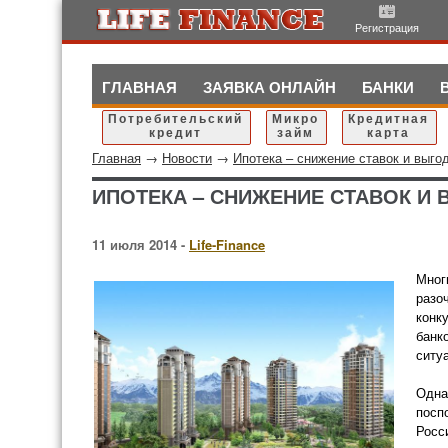
Регистрация
ГЛАВНАЯ
ЗАЯВКА ОНЛАЙН
БАНКИ
Потребительский
Микро
Кредитная
кредит
займ
карта
Главная
→
Новости
→
Ипотека – снижение ставок и выго
ИПОТЕКА – СНИЖЕНИЕ СТАВОК И
11 июля 2014 -
Life-Finance
Мног
разо
конк
банк
ситу
Одна
посп
Росс