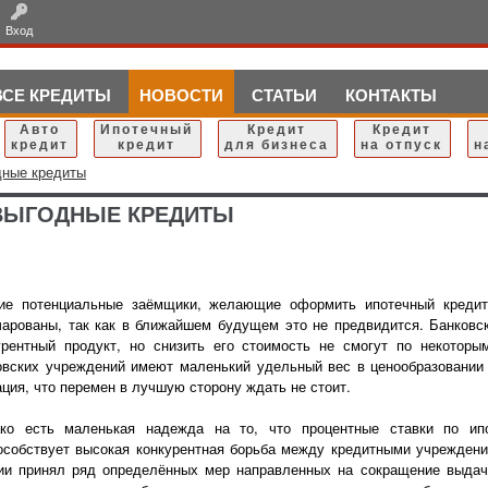
Вход
ВСЕ КРЕДИТЫ
НОВОСТИ
СТАТЬИ
КОНТАКТЫ
Авто
Ипотечный
Кредит
Кредит
кредит
кредит
для бизнеса
на отпуск
н
дные кредиты
 ВЫГОДНЫЕ КРЕДИТЫ
ие потенциальные заёмщики, желающие оформить ипотечный кредит,
чарованы, так как в ближайшем будущем это не предвидится. Банковск
урентный продукт, но снизить его стоимость не смогут по некотор
овских учреждений имеют маленький удельный вес в ценообразовании
ация, что перемен в лучшую сторону ждать не стоит.
ко есть маленькая надежда на то, что процентные ставки по ип
особствует высокая конкурентная борьба между кредитными учреждени
ии принял ряд определённых мер направленных на сокращение выдачи