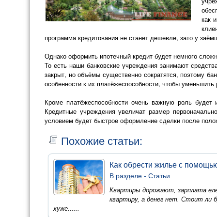
учре
обес
как 
клие
программа кредитования не станет дешевле, зато у заё
Однако оформить ипотечный кредит будет немного сложне
То есть наши банковские учреждения занимают средства
закрыт, но объёмы существенно сократятся, поэтому ба
особенности к их платёжеспособности, чтобы уменьшить 
Кроме платёжеспособности очень важную роль будет и
Кредитные учреждения увеличат размер первоначально
условием будет быстрое оформление сделки после положи
Похожие статьи:
Как обрести жилье с помощь
В разделе -
Статьи
Квартиры дорожают, зарплата еле
квартиру, а денег нет. Стоит ли 
хуже......