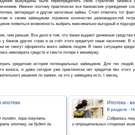
ждения вынуждены были переопределить свою стратегию бизнеса 
печением. Именно поэтому практически все банковские учреждения сос
ипотека, автокредит и другие залоговые займы. Стоит отметить тот фа
нтам и своим заёмщикам огромное количество разновидностей потре
мщиков появиться возможность выбрать максимально выгодный и подход
е, чем раньше. Все дело в том, что банки выдают денежные средства 
 у банков других стран и за счёт этого кредитует наше население. В
нки не смогут оформлять много займов людям. В таких ситуациях кред
риск невозврата средств и свести потери к минимуму.
грать кредитная история потенциальных заёмщиков. Для тех людей, к
го взноса, и даже сегодня уже практически нет кредитов без этого 
тельного решения по заявке, на это у заёмщика есть 1 месяц.
ю ипотеки
Ипотека - ж
В разделе -
Н
 ползёт, пора покупать
Собрались пок
брать ипотеку, не будет ли
и отрицательных сторонах жилья