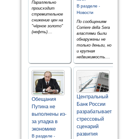
Параллельно
В разделе -
происходит
Новости
стремительное
снижение цен на
По сообщениям
"чёрное золото"
Corriere della Sera
(нефть)....
властями были
обнаружены не
только деньги, но
и крупная
недвижимость....
Центральный
Обещания
Банк России
Путина не
разрабатывает
выполнены из-
стрессовый
за упадка в
сценарий
экономике
развития
В разделе -