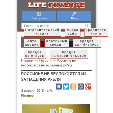
Регистрация
Вход
Потребительский
Микро
Кредитная
кредит
займ
карта
Авто
Ипотечный
Кредит
кредит
кредит
для бизнеса
Кредит
Кредит
на отпуск
на строительство
Главная
→
Новости
→
Россияне не
беспокоятся из-за падения рубля
РОССИЯНЕ НЕ БЕСПОКОЯТСЯ ИЗ-
ЗА ПАДЕНИЯ РУБЛЯ
3 апреля 2015 -
Life-
Finance