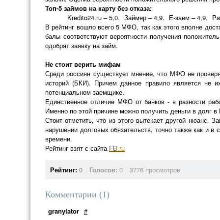
Топ-5 займов на карту без отказа:
Kredito24.ru – 5,0.
Займер – 4,9.
Е-заем – 4,9.
Pa
В рейтинг вошло всего 5 МФО, так как этого вполне дос
балы соответствуют вероятности получения положительн
одобрят заявку на займ.
Не стоит верить мифам
Среди россиян существует мнение, что МФО не провер
историй (БКИ). Причем данное правило является не 
потенциальном заемщике.
Единственное отличие МФО от банков - в разности раб
Именно по этой причине можно получить деньги в долг 
Стоит отметить, что из этого вытекает другой нюанс. 
нарушении долговых обязательств, точно также как и в с
времени.
Рейтинг взят с сайта
FB.ru
Рейтинг:
0
Голосов:
0
3776 просмотров
Комментарии (
1
)
granylator
#