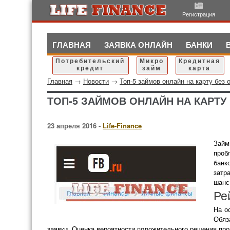
Регистрация
ГЛАВНАЯ
ЗАЯВКА ОНЛАЙН
БАНКИ
Потребительский
Микро
Кредитная
кредит
займ
карта
Главная
→
Новости
→
Топ-5 займов онлайн на карту без о
ТОП-5 ЗАЙМОВ ОНЛАЙН НА КАРТУ 
23 апреля 2016 -
Life-Finance
Займ
проб
банк
затр
шанс
Ре
На о
Обяз
заявки. Оценка вероятности положительного решения пр