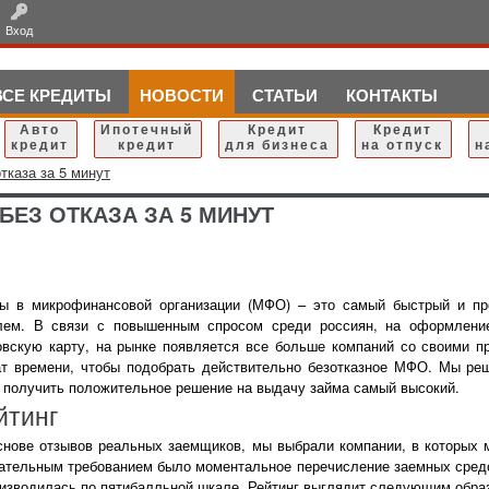
Вход
ВСЕ КРЕДИТЫ
НОВОСТИ
СТАТЬИ
КОНТАКТЫ
Авто
Ипотечный
Кредит
Кредит
кредит
кредит
для бизнеса
на отпуск
н
тказа за 5 минут
БЕЗ ОТКАЗА ЗА 5 МИНУТ
ы в микрофинансовой организации (МФО) – это самый быстрый и пр
лем. В связи с повышенным спросом среди россиян, на оформление
овскую карту, на рынке появляется все больше компаний со своими 
ат времени, чтобы подобрать действительно безотказное МФО. Мы реш
 получить положительное решение на выдачу займа самый высокий.
йтинг
снове отзывов реальных заемщиков, мы выбрали компании, в которых мо
ательным требованием было моментальное перечисление заемных средст
оизводилась по пятибалльной шкале. Рейтинг выглядит следующим обра