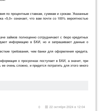
овия по процентным ставкам, суммам и срокам. Указанные
ка «5,0» означает, что вам почти со 100% вероятностью
аче займов полноценно сотрудничают с бюро кредитных
редают информацию в БКИ, но и запрашивают данные о
есткие требования, чем банки для оформления кредита.
нформация о просрочках поступает в БКИ, а значит, при
ь ее очень сложно, и придется потратить для этого много
22 октября 2024 в 12:04
0