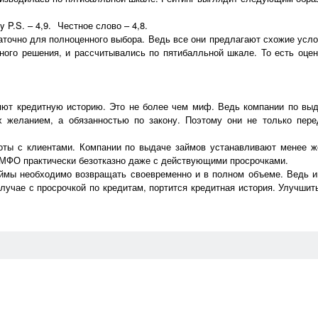
y P.S. – 4,9.
Честное слово – 4,8.
таточно для полноценного выбора. Ведь все они предлагают схожие усл
ого решения, и рассчитывались по пятибалльной шкале. То есть оцен
яют кредитную историю. Это не более чем миф. Ведь компании по выд
их желанием, а обязанностью по закону. Поэтому они не только пе
оты с клиентами. Компании по выдаче займов устанавливают менее ж
в МФО практически безотказно даже с действующими просрочками.
Займы необходимо возвращать своевременно и в полном объеме. Ведь и
лучае с просрочкой по кредитам, портится кредитная история. Улучшит