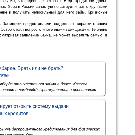
ось бы, что здесь секретного? Ведь кредитное досье
тных бюро в России зачастую не сотрудничает с крупными
ние и получить непосильный для него займ. Кризисные
в. Заемщики предоставляли поддельные справки о своих
 Остро стоял вопрос с ипотечными заемщиками. Те очень
ссматривая заявление банка, не может выселить семью, в
мбарде. Брать или не брать?
татьи
мбарде отличается от займа в банке. Каковы
тования в ломбарде? Преимущества и недостатки....
ирует открыть систему выдачи
ных кредитов
 рынке беспроцентного кредитования для физических
ом компания Kiva......