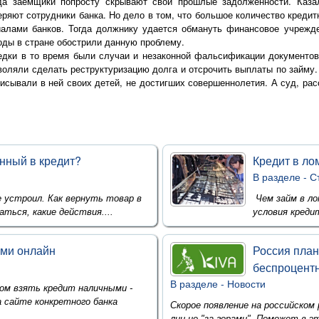
да заемщики попросту скрывают свои прошлые задолженности. Казал
еряют сотрудники банка. Но дело в том, что большое количество креди
алами банков. Тогда должнику удается обмануть финансовое учрежде
оды в стране обострили данную проблему.
едки в то время были случаи и незаконной фальсификации документо
воляли сделать реструктуризацию долга и отсрочить выплаты по займу.
исывали в ней своих детей, не достигших совершеннолетия. А суд, ра
ённый в кредит?
Кредит в ло
В разделе -
С
е устроил. Как вернуть товар в
Чем займ в ло
ться, какие действия....
условия креди
ыми онлайн
Россия план
беспроцент
В разделе -
Новости
м взять кредит наличными -
 сайте конкретного банка
Скорое появление на российском
лиц не "за горами". Поможет в эт