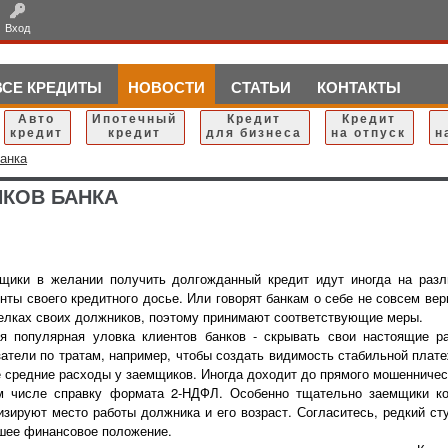
Вход
ВСЕ КРЕДИТЫ
НОВОСТИ
СТАТЬИ
КОНТАКТЫ
Авто
Ипотечный
Кредит
Кредит
кредит
кредит
для бизнеса
на отпуск
н
банка
КОВ БАНКА
щики в желании получить долгожданный кредит идут иногда на разл
нты своего кредитного досье. Или говорят банкам о себе не совсем ве
елках своих должников, поэтому принимают соответствующие меры.
я популярная уловка клиентов банков - скрывать свои настоящие р
затели по тратам, например, чтобы создать видимость стабильной плат
е средние расходы у заемщиков. Иногда доходит до прямого мошенниче
м числе справку формата 2-НДФЛ. Особенно тщательно заемщики кор
изируют место работы должника и его возраст. Согласитесь, редкий ст
шее финансовое положение.