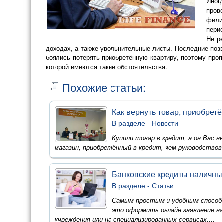
Иног
пров
фили
пери
Не р
доходах, а также увольнительные листы. Последние поз
боялись потерять приобретённую квартиру, поэтому проп
которой имеются такие обстоятельства.
Похожие статьи:
Как вернуть товар, приобрет
В разделе -
Новости
Купили товар в кредит, а он Вас н
магазин, приобретённый в кредит, чем руководствова
Банковские кредиты наличн
В разделе -
Статьи
Самым простым и удобным способо
это оформить онлайн заявление на
учреждения или на специализированных сервисах....