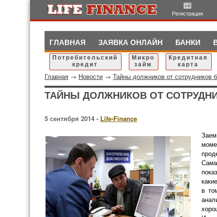
Регистрация
ГЛАВНАЯ
ЗАЯВКА ОНЛАЙН
БАНКИ
Потребительский
Микро
Кредитная
кредит
займ
карта
Главная
→
Новости
→
Тайны должников от сотрудников 
ТАЙНЫ ДОЛЖНИКОВ ОТ СОТРУДНИ
5 сентября 2014 -
Life-Finance
Заем
моме
прод
Сама
пока
каки
в то
анал
хоро