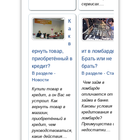
сервисах....
К
К
а
р
к
е
в
д
ернуть товар,
ит в ломбарде.
приобретённый в
Брать или не
кредит?
брать?
В разделе -
В разделе -
Статьи
Новости
Чем займ в
ломбарде
Купили товар в
отличается от
кредит, а он Вас не
займа в банке.
устроил. Как
Каковы условия
вернуть товар в
кредитования в
магазин,
ломбарде?
приобретённый в
Преимущества и
кредит, чем
недостатки....
руководствоваться,
какие действия....