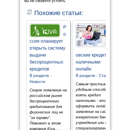
вы не сможете устоять.
Похожие статьи:
Р
Б
о
а
ссия планирует
н
открыть систему
к
выдачи
овские кредиты
беспроцентных
наличными
кредитов
онлайн
В разделе -
В разделе -
Статьи
Новости
Самым простым и
удобным способом
Скорое появление на
взять кредит
российском рынке
наличными - это
беспроцентного
оформить онлайн
кредитования для
заявление на сайте
физических лиц не
конкретного банка
"за горами".
учреждения или на
Поможет в этом
специализированных
компания Kiva......