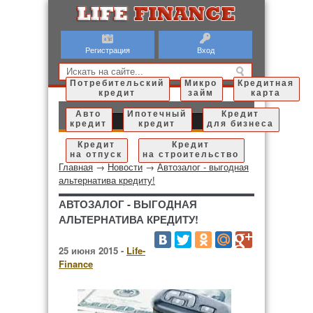
Регистрация
Вход
Потребительский
Микро
Кредитная
кредит
займ
карта
Авто
Ипотечный
Кредит
кредит
кредит
для бизнеса
Кредит
Кредит
на отпуск
на строительство
Главная
→
Новости
→
Автозалог - выгодная
альтернатива кредиту!
АВТОЗАЛОГ - ВЫГОДНАЯ
АЛЬТЕРНАТИВА КРЕДИТУ!
25 июня 2015 -
Life-
Finance